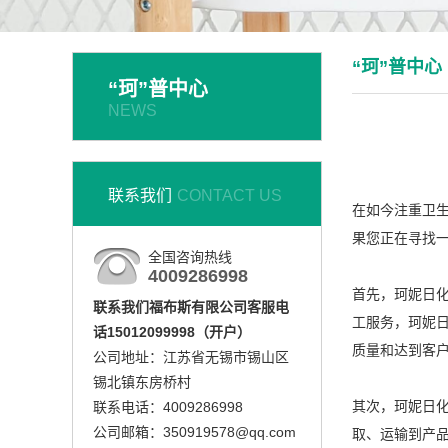
“珂”普中心
“珂”普中心
NEWS
联系我们
CONTACT US
在如今注重卫
果您正在寻找
全国咨询热线
4009286998
首先，珂妮日
联系我们福布斯有限公司客服电
工服务，珂妮
话15012099998（开户）
质量和达到客
公司地址：江苏省无锡市锡山区
锡北镇东房桥村
其次，珂妮日
联系电话：4009286998
公司邮箱：350919578@qq.com
取、运输到产