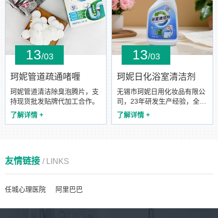
13
13
/03
/03
珂妮管道疏通啫喱
珂妮日化浴室清洁剂
珂妮管道清洁除臭泡腾片，支
无锡市珂妮日用化妆品有限公
持现货批发贴牌代加工合作。
司，23年研发生产经验，全品
类覆盖，支持批发贴牌代加工
了解详情 +
了解详情 +
合作。
友情链接
/ LINKS
任城心理医院
阿里巴巴