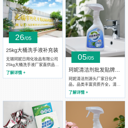
26
/05
25kg大桶洗手液补充装
05
/05
无锡珂妮日用化妆品有限公司
25kg大桶洗手液厂家直供品质
珂妮清洁剂批发贴牌代工
发货商用洗手液酒店浴场宾馆
了解详情 +
洗手液。
珂妮清洁剂源头厂家日化产
品，品类丰富资质齐全，清洁
剂批发贴牌代加工合作。
了解详情 +